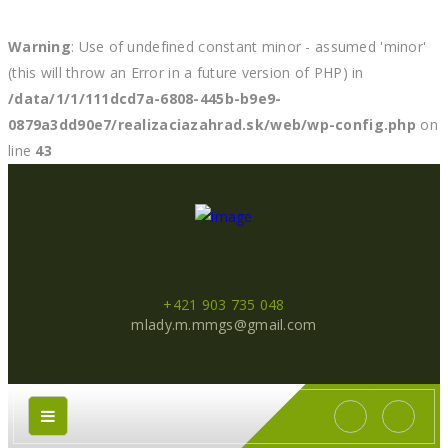
Warning
: Use of undefined constant minor - assumed 'minor'
(this will throw an Error in a future version of PHP) in
/data/1/1/111dcd7a-6808-445b-b9e9-
0879a3dd90e7/realizaciazahrad.sk/web/wp-config.php
on
line
43
+421 903 735 048
mlady.m.mmgs@gmail.com