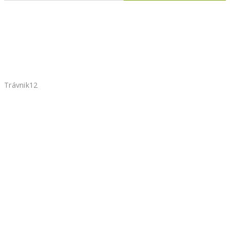
TRÁVNIK12 |
REALIZÁCIA ZÁHRAD
HOME
Trávnik12